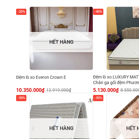
-20%
-40%
HẾT HÀNG
Đệm lò xo LUXURY MAT
Đệm lò xo Everon Crown E
Chăn ga gối đệm Phươ
10.350.000
₫
5.130.000
₫
12.919.000
₫
8.550.00
-30%
-30%
HẾT HÀNG
HẾT 