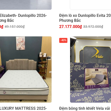
Elizabeth- Dunlopillo 2026-
Đệm lò xo Dunlopillo Evita 
ơng Bắc
Phương Bắc
0
₫
27.177.000
₫
49.157.000
₫
33.972.000
₫
-40%
 LUXURY MATTRESS 2025-
Đệm bông tinh khiết Vela vả