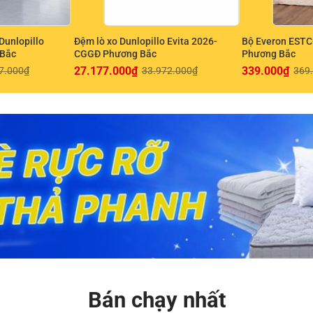
Dunlopillo
Đệm lò xo Dunlopillo Evita 2026-
Bộ Everon EST
 Bắc
CGGĐ Phương Bắc
Phương Bắc
27.177.000
₫
339.000
₫
7.000
₫
33.972.000
₫
369
Bán chạy nhất