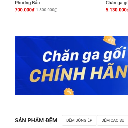
Phương Bắc
Chăn ga g
700.000
₫
5.130.000
1.300.000
₫
SẢN PHẨM ĐỆM
ĐỆM BÔNG ÉP
ĐỆM CAO SU