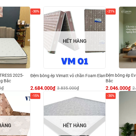
-30%
-21%
HẾT HÀNG
TRESS 2025-
Đệm bông ép E
Đệm bông ép Vimatt vỏ chần Foam Elan
ng Bắc
Bắc
2.684.000
₫
2.046.000
₫
0
₫
3.835.000
₫
2
-15%
-30%
HÀNG
HẾT HÀNG