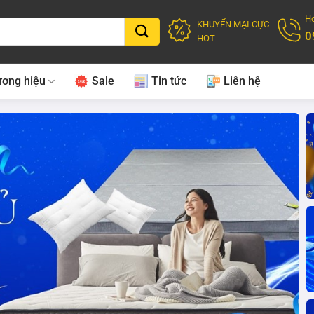
Ho
KHUYẾN MẠI CỰC
0
HOT
ơng hiệu
Sale
Tin tức
Liên hệ