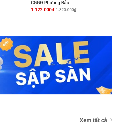
CGGĐ Phương Bắc
1.122.000
₫
1.320.000
₫
Giá
Giá
gốc
hiện
là:
tại
1.320.000₫.
là:
1.122.000₫.
Xem tất cả