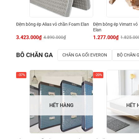
Đệm bông ép Vimatt vỏ
Đệm bông ép Alias vỏ chần Foam Elan
Elan
3.423.000
₫
1.277.000
₫
4.890.000
₫
1.825.00
BÔ CHĂN GA
CHĂN GA GỐI EVERON
BỘ CHĂN 
-37%
-20%
HẾT HÀNG
HẾT 