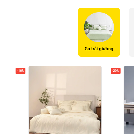
Ga trải giường
-10%
-20%