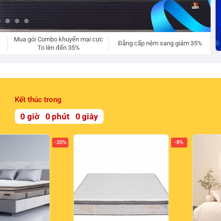
Mua gói Combo khuyến mại cực
Đẳng cấp nệm sang giảm 35%
To lên đến 35%
Kết thúc trong
0
giờ
0
phút
0
giây
-20%
-8%