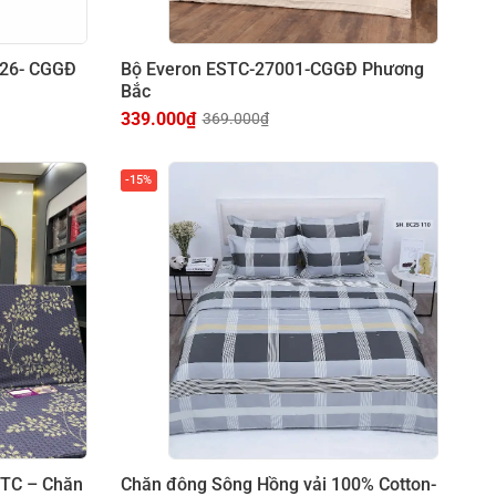
2026- CGGĐ
Bộ Everon ESTC-27001-CGGĐ Phương
Bắc
339.000
₫
369.000
₫
-15%
i TC – Chăn
Chăn đông Sông Hồng vải 100% Cotton-