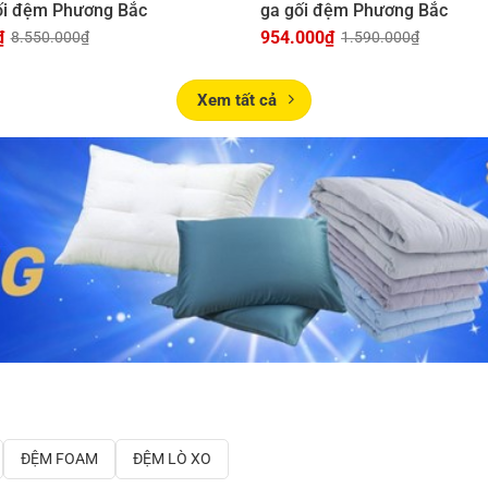
ối đệm Phương Bắc
ga gối đệm Phương Bắc
₫
954.000
₫
8.550.000
₫
1.590.000
₫
Xem tất cả
ĐỆM FOAM
ĐỆM LÒ XO