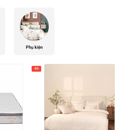
Phụ kiện
-8%