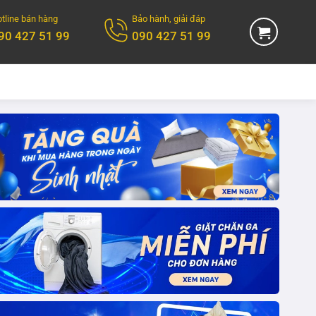
tline bán hàng
Bảo hành, giải đáp
90 427 51 99
090 427 51 99