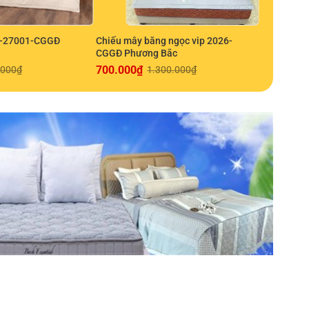
C-27001-CGGĐ
Chiếu mây băng ngọc vip 2026-
Đệm lò xo
CGGĐ Phương Bắc
Chăn ga g
700.000
₫
5.130.00
.000
₫
1.300.000
₫