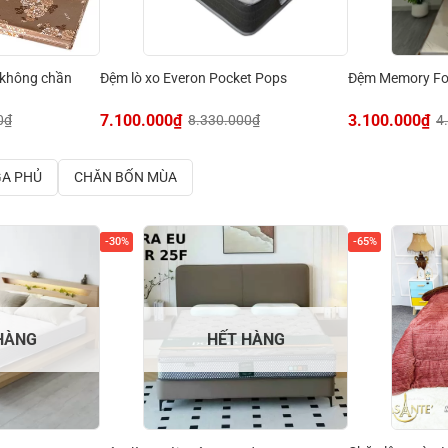
 không chần
Đệm lò xo Everon Pocket Pops
Đệm Memory Fo
7.100.000
₫
3.100.000
₫
0
₫
8.330.000
₫
4
GA PHỦ
CHĂN BỐN MÙA
-30%
-65%
HÀNG
HẾT HÀNG