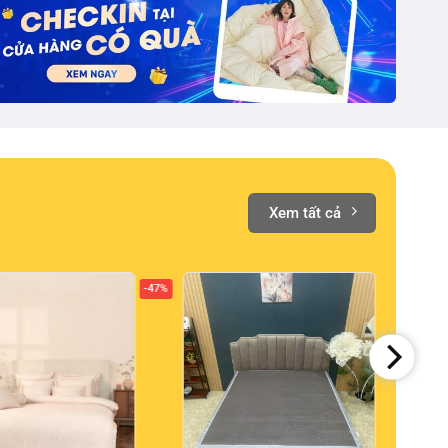
Mua nệm tặng bà xã nhân ngày
8/3
Xem tất cả
-47%
-40%