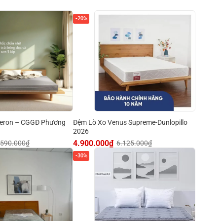
-20%
veron – CGGĐ Phương
Đệm Lò Xo Venus Supreme-Dunlopillo
2026
4.900.000
₫
.590.000
₫
6.125.000
₫
-30%