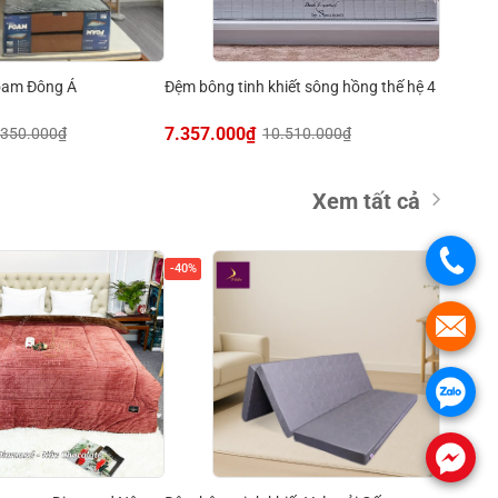
am Đông Á
Đệm bông tinh khiết sông hồng thế hệ 4
7.357.000
₫
.350.000
₫
10.510.000
₫
Xem tất cả
.
-40%
.
.
.