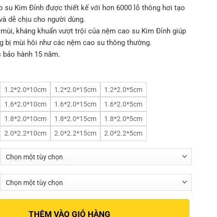
 su Kim Đỉnh được thiết kế với hơn 6000 lỗ thông hơi tạo
và dễ chịu cho người dùng.
mùi, kháng khuẩn vượt trội của nệm cao su Kim Đỉnh giúp
 bị mùi hôi như các nệm cao su thông thường.
 bảo hành 15 năm.
1.2*2.0*10cm
1.2*2.0*15cm
1.2*2.0*5cm
1.6*2.0*10cm
1.6*2.0*15cm
1.6*2.0*5cm
1.8*2.0*10cm
1.8*2.0*15cm
1.8*2.0*5cm
2.0*2.2*10cm
2.0*2.2*15cm
2.0*2.2*5cm
THÊM VÀO GIỎ HÀNG