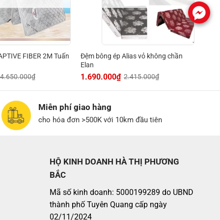
.
APTIVE FIBER 2M Tuấn
Đệm bông ép Alias vỏ không chần
Elan
1.690.000
₫
4.650.000
₫
2.415.000
₫
Miễn phí giao hàng
cho hóa đơn >500K với 10km đầu tiên
HỘ KINH DOANH HÀ THỊ PHƯƠNG
BẮC
Mã số kinh doanh: 5000199289 do UBND
thành phố Tuyên Quang cấp ngày
02/11/2024