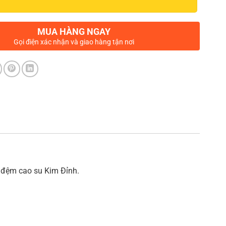
MUA HÀNG NGAY
Gọi điện xác nhận và giao hàng tận nơi
t đệm cao su Kim Đỉnh.