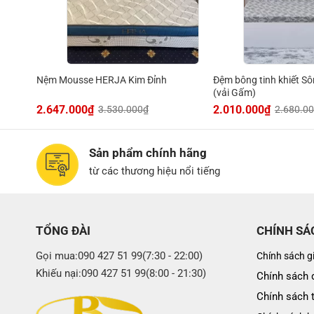
Đệm bông tinh khiết S
Nệm Mousse HERJA Kim Đỉnh
(vải Gấm)
2.647.000
₫
2.010.000
₫
3.530.000
₫
2.680.0
Sản phẩm chính hãng
từ các thương hiệu nổi tiếng
TỔNG ĐÀI
CHÍNH SÁ
Gọi mua:090 427 51 99(7:30 - 22:00)
Chính sách g
Khiếu nại:090 427 51 99(8:00 - 21:30)
Chính sách đ
Chính sách 