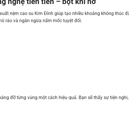
 nghệ tiên tiến – bọt khí hở
xuất nệm cao su Kim Đỉnh giúp tạo nhiều khoảng không thúc đẩy
hô ráo và ngăn ngừa nấm mốc tuyệt đối.
âng đỡ từng vùng một cách hiệu quả. Bạn sẽ thấy sự tiện nghi,