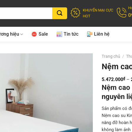
Ho
KHUYẾN MẠI CỰC
0
HOT
ơng hiệu
Sale
Tin tức
Liên hệ
Trang chủ
/
Th
Nệm cao
₫
5.472.000
–
Nệm cao 
nguyên li
Sản phẩm có độ
Nệm cao su Kim
nâng đỡ hoàn hả
không làm ảnh 