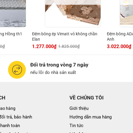
ông Hồng th1
Đệm bông ép Vimatt vỏ không chần
Đệm bông AD
Elan
Anh
1.277.000
₫
3.022.000
₫
00
₫
1.825.000
₫
Đổi trả trong vòng 7 ngày
nếu lỗi do nhà sản xuất
CH
VỀ CHÚNG TÔI
Giới thiệu
iao hàng
ổi trả, bảo hành
Hướng dẫn mua hàng
thanh toán
Tin tức