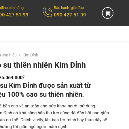
tline bán hàng
Bảo hành, giải đáp
90 427 51 99
090 427 51 99
ương hiệu
/
Kim Đỉnh
 su thiên nhiên Kim Đỉnh
₫
Khoảng
25.064.000
su Kim Đỉnh được sản xuất từ
giá:
từ
ệu 100% cao su thiên nhiên.
5.472.000₫
 bền cao và an toàn cho sức khỏe người sử dụng.
đến
 Đỉnh có khả năng hấp thụ lực cùng độ đàn hồi cao giúp
25.064.000₫
o cơ thể. Chính vì vậy, khi bạn trở mình hay thức dậy sẽ
hưởng tới giấc ngủ người nằm cạnh.