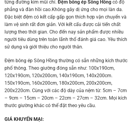
từng đường kim mũi chỉ.
Đ
ệm bông ép Sông Hồng
có độ
phẳng và đàn hồi cao.Không gây dị ứng cho mọi làn da.
Đặc biệt đệm có kết cấp gấp gọn thích hợp vận chuyển và
làm vệ sinh rất đơn giản. Với kết cấu được cải tiến chất
lượng theo thời gian. Cho đến nay sản phẩm được nhiều
người tiêu dùng trên toàn lãnh thổ đánh giá cao. Yêu thích
sử dụng và giới thiệu cho người thân.
Đệm bông ép Sông Hồng thường có sẵn những kích thước
phổ thông. Theo giường đóng sẵn như: 100x190cm,
120x190cm, 120x200cm, 140x190cm, 140x200cm.
150x190cm, 160x200cm, 180x200cm, 200x200cm,
200x220cm. Cùng với các độ dày của nệm từ: 5cm – 7cm
– 9cm – 15cm – 20cm – 22cm – 27cm – 32cm. Mọi kích
thước giường khác có thể đặt theo yêu cầu.
GIÁ KHUYẾN MẠI: