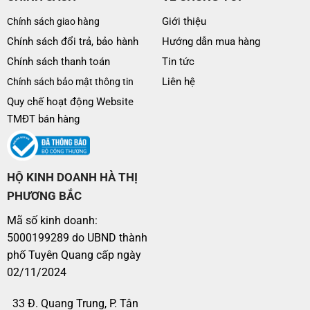
Giới thiệu
Chính sách giao hàng
Chính sách đổi trả, bảo hành
Hướng dẫn mua hàng
Chính sách thanh toán
Tin tức
Liên hệ
Chính sách bảo mật thông tin
Quy chế hoạt động Website
TMĐT bán hàng
HỘ KINH DOANH HÀ THỊ
PHƯƠNG BẮC
Các gợi ý về phối hợp nội thất:
Mã số kinh doanh:
– Màu sắc khác: Có thể kết hợp với các màu trắng, xám
5000199289 do UBND thành
hoặc xanh lá cây nhạt để tạo sự hài hòa và tươi mới cho
phố Tuyên Quang cấp ngày
phòng ngủ.
02/11/2024
– Phụ kiện trang trí: Thêm các phụ kiện như gối ôm, gối
33 Đ. Quang Trung, P. Tân
tựa lưng với màu sắc tương đồng hoặc bổ sung để tạo