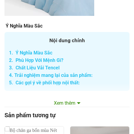
Ý Nghĩa Màu Sắc
Nội dung chính
1.
Ý Nghĩa Màu Sắc
2.
Phù Hợp Với Mệnh Gì?
3.
Chất Liệu Vải Tencel
4.
Trải nghiệm mang lại của sản phẩm:
5.
Các gợi ý về phối hợp nội thất:
Màu xanh trời của bộ chăn ga gối Everon Est-25034 mang
Xem thêm
đến cảm giác bình yên, thư giãn, giúp không gian phòng
ngủ trở nên thoáng đãng và rộng rãi hơn. Đây là màu sắc
Sản phẩm tương tự
thường liên kết với bầu trời và biển cả, gợi nhắc đến sự tự
do, bình yên và tĩnh lặng.