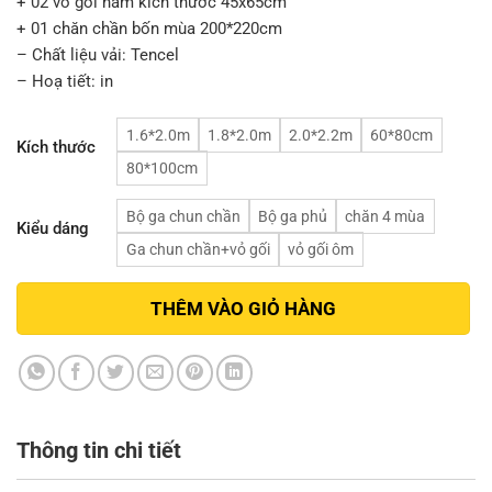
+ 02 vỏ gối nằm kích thước 45x65cm
+ 01 chăn chần bốn mùa 200*220cm
– Chất liệu vải: Tencel
– Hoạ tiết: in
1.6*2.0m
1.8*2.0m
2.0*2.2m
60*80cm
Kích thước
80*100cm
Bộ ga chun chần
Bộ ga phủ
chăn 4 mùa
Kiểu dáng
Ga chun chần+vỏ gối
vỏ gối ôm
THÊM VÀO GIỎ HÀNG
Thông tin chi tiết