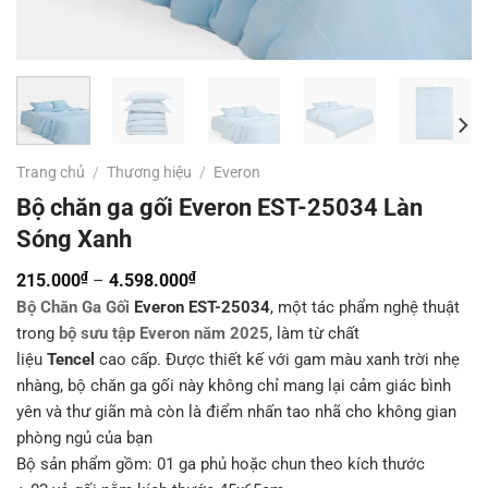
Trang chủ
/
Thương hiệu
/
Everon
Bộ chăn ga gối Everon EST-25034 Làn
Sóng Xanh
₫
₫
Khoảng
215.000
–
4.598.000
giá:
Bộ Chăn Ga Gối
Everon EST-25034
, một tác phẩm nghệ thuật
trong
bộ sưu tập Everon năm 2025
từ
, làm từ chất
liệu
Tencel
cao cấp. Được thiết kế với gam màu xanh trời nhẹ
215.000₫
nhàng, bộ chăn ga gối này không chỉ mang lại cảm giác bình
đến
yên và thư giãn mà còn là điểm nhấn tao nhã cho không gian
4.598.000₫
phòng ngủ của bạn
Bộ sản phẩm gồm: 01 ga phủ hoặc chun theo kích thước