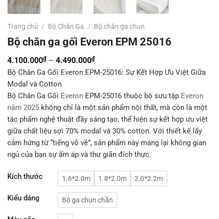
Trang chủ
/
Bộ Chăn Ga
/
Bộ chăn ga chun
Bộ chăn ga gối Everon EPM 25016
₫
₫
Khoảng
4.100.000
–
4.490.000
giá:
Bộ Chăn Ga Gối Everon EPM-25016: Sự Kết Hợp Ưu Việt Giữa
Modal và Cotton
từ
Bộ Chăn Ga Gối
Everon
EPM-25016 thuộc bộ sưu tập
Everon
4.100.000₫
năm 2025
không chỉ là một sản phẩm nội thất, mà còn là một
đến
tác phẩm nghệ thuật đầy sáng tạo, thể hiện sự kết hợp ưu việt
4.490.000₫
giữa chất liệu sợi 70% modal và 30% cotton. Với thiết kế lấy
cảm hứng từ “tiếng vỗ về”, sản phẩm này mang lại không gian
ngủ của bạn sự ấm áp và thư giãn đích thực.
Kích thước
1.6*2.0m
1.8*2.0m
2.0*2.2m
Kiểu dáng
Bộ ga chun chần