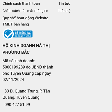
1.999.000
MUA
Chính sách thanh toán
Tin tức
2mx2m2
1.799.000
Liên hệ
Chính sách bảo mật thông tin
Quy chế hoạt động Website
Vỏ chăn Everon EPM-
1.699.000
MUA
1m8x2m
25016
1.529.000
TMĐT bán hàng
1.499.000
MUA
1m6x2m
1.349.000
HỘ KINH DOANH HÀ THỊ
Vỏ gối đầu Everon EPM-
299.000
PHƯƠNG BẮC
MUA
45×65
25016
269.000
Mã số kinh doanh:
5000199289 do UBND thành
Vỏ gối tựa Everon EPM-
179.000
MUA
45×45
25016
161.000
phố Tuyên Quang cấp ngày
02/11/2024
Vỏ gối ôm Everon EPM-
329.000
MUA
80×100
25016
296.000
33 Đ. Quang Trung, P. Tân
Quang, Tuyên Quang
090 427 51 99