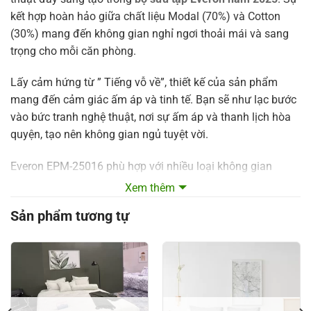
kết hợp hoàn hảo giữa chất liệu Modal (70%) và Cotton
(30%) mang đến không gian nghỉ ngơi thoải mái và sang
trọng cho mỗi căn phòng.
Lấy cảm hứng từ ” Tiếng vỗ về”, thiết kế của sản phẩm
mang đến cảm giác ấm áp và tinh tế. Bạn sẽ như lạc bước
vào bức tranh nghệ thuật, nơi sự ấm áp và thanh lịch hòa
quyện, tạo nên không gian ngủ tuyệt vời.
Everon EPM-25016 phù hợp với nhiều loại không gian
phòng ngủ khác nhau, giúp bạn dễ dàng tô điểm cho căn
Xem thêm
phòng của mình thêm sang trọng và ấm áp.
Sản phẩm tương tự
Hãy trải nghiệm
Everon EPM-25016
và tận hưởng giấc ngủ
êm ái, vỗ về mọi giác quan.
Bảng giá bán Bộ chăn ga gối Everon EPM-25016