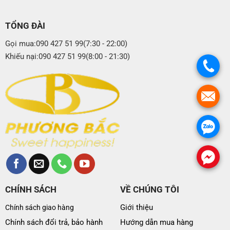
1.699.000
MUA
1m6x2m
1.529.000
TỔNG ĐÀI
Ga chun chần Everon
1.899.000
MUA
1m8x2m
Gọi mua:090 427 51 99(7:30 - 22:00)
EPM-25016
1.709.000
Khiếu nại:090 427 51 99(8:00 - 21:30)
.
2.099.000
MUA
2mx2m2
1.889.000
.
1.299.000
MUA
1m6x2m
1.169.000
.
Ga chun Everon EPM-
1.499.000
MUA
1m8x2m
25016
1.349.000
.
1.699.000
MUA
2mx2m2
1.529.000
CHÍNH SÁCH
VỀ CHÚNG TÔI
Chăn bốn mùa Everon
2.299.000
MUA
2mx2m2
Giới thiệu
Chính sách giao hàng
EPM-25016
2.069.000
Chính sách đổi trả, bảo hành
Hướng dẫn mua hàng