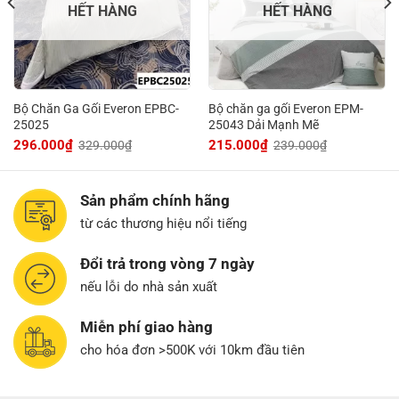
KÍCH
HẾT HÀNG
HẾT HÀNG
TÊN SẢN PHẨM
GIÁ BÁN
CHỌN MUA
THƯỚC
1.899.000
MUA
1m6x2m
1.709.000
Bộ ga chun Everon EPM-
Bộ Chăn Ga Gối Everon EPBC-
Bộ chăn ga gối Everon EPM-
2.099.000
MUA
25016 Gồm: (01 Ga chun
1m8x2m
25025
25043 Dải Mạnh Mẽ
1.889.000
+ 02 Vỏ gối 45×65)
296.000
₫
215.000
₫
329.000
₫
239.000
₫
2.299.000
MUA
2mx2m2
2.069.000
Sản phẩm chính hãng
từ các thương hiệu nổi tiếng
2.299.000
MUA
1m6x2m
2.069.000
Đổi trả trong vòng 7 ngày
Bộ ga chần Everon EPM-
2.499.000
nếu lỗi do nhà sản xuất
MUA
25016 Gồm: (01 Ga chun
1m8x2m
2.249.000
chần + 02 Vỏ gối 45×65)
Miễn phí giao hàng
2.699.000
MUA
cho hóa đơn >500K với 10km đầu tiên
2mx2m2
2.429.000