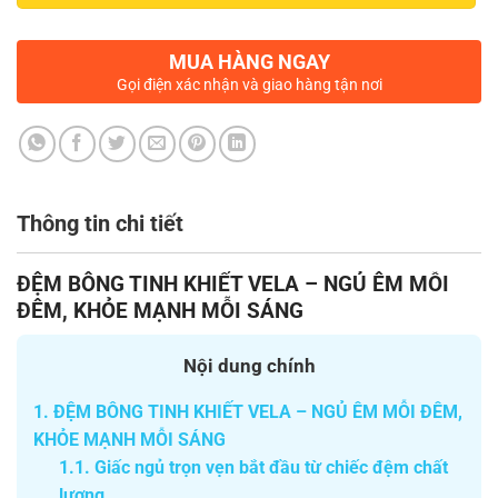
MUA HÀNG NGAY
Gọi điện xác nhận và giao hàng tận nơi
Thông tin chi tiết
ĐỆM BÔNG TINH KHIẾT VELA – NGỦ ÊM MỖI
ĐÊM, KHỎE MẠNH MỖI SÁNG
Nội dung chính
1.
ĐỆM BÔNG TINH KHIẾT VELA – NGỦ ÊM MỖI ĐÊM,
KHỎE MẠNH MỖI SÁNG
1.1.
Giấc ngủ trọn vẹn bắt đầu từ chiếc đệm chất
lượng