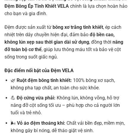
Đệm Bông Ép Tinh Khiết VELA
chính là lựa chọn hoàn hảo
cho bạn và gia đình.
Đệm được sản xuất từ
bông xơ trắng tinh khiết
, ép cách
nhiệt trên dây chuyền hiện đại, đảm bảo
độ bền cao,
không lún xẹp sau thời gian dài sử dụng
, đồng thời
nâng
đỡ toàn bộ cơ thể
, giúp lưu thông máu tốt và bảo vệ cột
sống trong suốt giấc ngủ.
Đặc điểm nổi bật của Đệm VELA
🌿
Ruột đệm bông tinh khiết:
100% bông xơ sạch,
không pha tạp chất, an toàn cho sức khỏe.
💪
Độ cứng vừa phải:
Không lún, không võng, hỗ trợ
nâng đỡ cột sống tối ưu – phù hợp cho cả người lớn
tuổi và trẻ nhỏ.
🌬
Vỏ áo đệm thoáng khí:
Chất vải bền đẹp, mềm mịn,
không gây bí nóng, dễ tháo giặt vệ sinh.