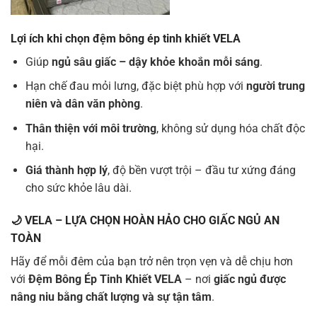
Lợi ích khi chọn đệm bông ép tinh khiết VELA
Giúp
ngủ sâu giấc – dậy khỏe khoắn mỗi sáng
.
Hạn chế đau mỏi lưng, đặc biệt phù hợp với
người trung
niên và dân văn phòng
.
Thân thiện với môi trường
, không sử dụng hóa chất độc
hại.
Giá thành hợp lý
, độ bền vượt trội – đầu tư xứng đáng
cho sức khỏe lâu dài.
🌙
VELA – LỰA CHỌN HOÀN HẢO CHO GIẤC NGỦ AN
TOÀN
Hãy để mỗi đêm của bạn trở nên trọn vẹn và dễ chịu hơn
với
Đệm Bông Ép Tinh Khiết VELA
– nơi
giấc ngủ được
nâng niu bằng chất lượng và sự tận tâm
.