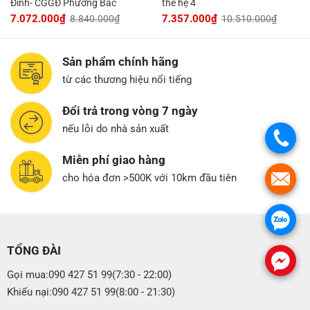
Đỉnh- CGGĐ Phương Bắc
thế hệ 4
7.072.000
₫
7.357.000
₫
8.840.000
₫
10.510.000
₫
Sản phẩm chính hãng
từ các thương hiệu nổi tiếng
Đổi trả trong vòng 7 ngày
nếu lỗi do nhà sản xuất
.
Miễn phí giao hàng
cho hóa đơn >500K với 10km đầu tiên
.
.
TỔNG ĐÀI
.
Gọi mua:090 427 51 99(7:30 - 22:00)
Khiếu nại:090 427 51 99(8:00 - 21:30)