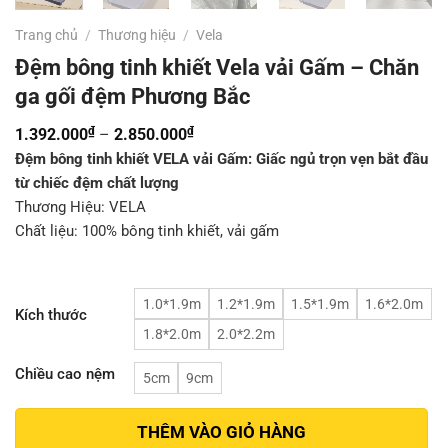
Trang chủ
/
Thương hiệu
/
Vela
Đệm bông tinh khiết Vela vải Gấm – Chăn
ga gối đệm Phương Bắc
₫
₫
Khoảng
1.392.000
–
2.850.000
giá:
Đệm bông tinh khiết VELA vải Gấm:
Giấc ngủ trọn vẹn bắt đầu
từ chiếc đệm chất lượng
từ
Thương Hiệu: VELA
1.392.000₫
Chất liệu: 100% bông tinh khiết, vải gấm
đến
2.850.000₫
1.0*1.9m
1.2*1.9m
1.5*1.9m
1.6*2.0m
Kích thước
1.8*2.0m
2.0*2.2m
Chiều cao nệm
5cm
9cm
THÊM VÀO GIỎ HÀNG