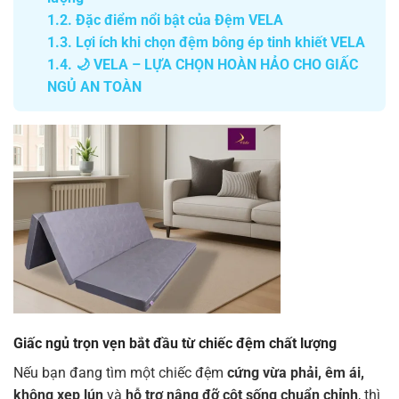
1.2.
Đặc điểm nổi bật của Đệm VELA
1.3.
Lợi ích khi chọn đệm bông ép tinh khiết VELA
1.4.
🌙 VELA – LỰA CHỌN HOÀN HẢO CHO GIẤC
NGỦ AN TOÀN
Giấc ngủ trọn vẹn bắt đầu từ chiếc đệm chất lượng
Nếu bạn đang tìm một chiếc đệm
cứng vừa phải, êm ái,
không xẹp lún
và
hỗ trợ nâng đỡ cột sống chuẩn chỉnh
, thì