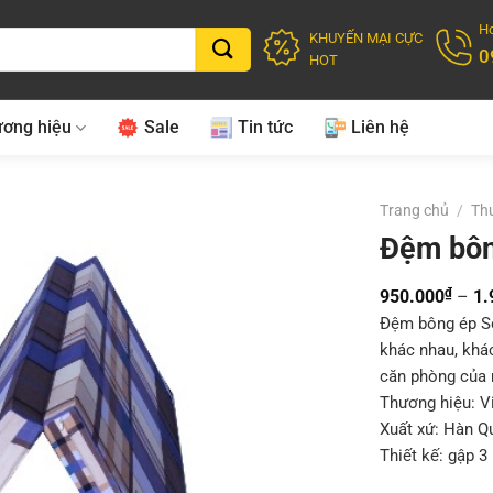
Ho
KHUYẾN MẠI CỰC
0
HOT
ơng hiệu
Sale
Tin tức
Liên hệ
Trang chủ
/
Th
Đệm bôn
₫
950.000
–
1.
Đệm bông ép Se
khác nhau, khá
căn phòng của 
Thương hiệu: V
Xuất xứ: Hàn Q
Thiết kế: gập 3