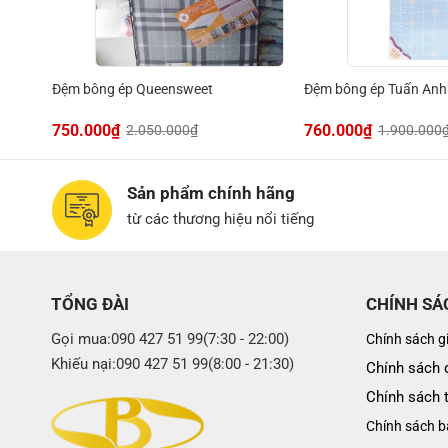
th1
Đệm bông ép Queensweet
Đệm bông ép Tuấn Anh
750.000
₫
760.000
₫
2.050.000
₫
1.900.000
Sản phẩm chính hãng
từ các thương hiệu nổi tiếng
TỔNG ĐÀI
CHÍNH SÁ
Gọi mua:090 427 51 99(7:30 - 22:00)
Chính sách g
Khiếu nại:090 427 51 99(8:00 - 21:30)
Chính sách đ
Chính sách 
Chính sách b