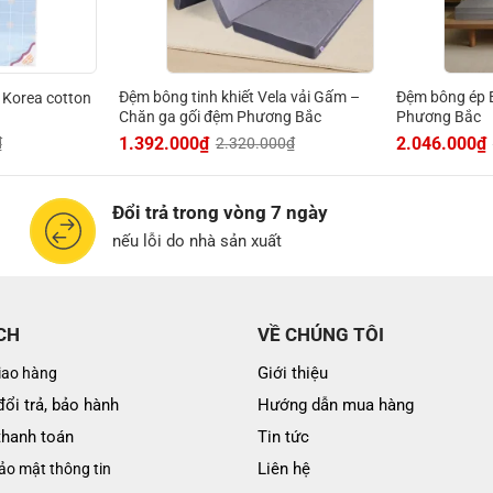
Đệm bông tinh khiết Vela vải Gấm –
Đệm bông ép 
 Korea cotton
Chăn ga gối đệm Phương Bắc
Phương Bắc
1.392.000
₫
2.046.000
₫
₫
2.320.000
₫
Đổi trả trong vòng 7 ngày
nếu lỗi do nhà sản xuất
CH
VỀ CHÚNG TÔI
Giới thiệu
iao hàng
ổi trả, bảo hành
Hướng dẫn mua hàng
thanh toán
Tin tức
Liên hệ
ảo mật thông tin