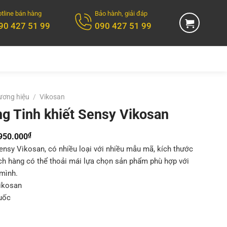
tline bán hàng
Bảo hành, giải đáp
90 427 51 99
090 427 51 99
ương hiệu
/
Vikosan
g Tinh khiết Sensy Vikosan
₫
Khoảng
950.000
giá:
nsy Vikosan, có nhiều loại với nhiều mẫu mã, kích thước
ch hàng có thể thoải mái lựa chọn sản phẩm phù hợp với
từ
mình.
950.000₫
ikosan
đến
uốc
1.950.000₫