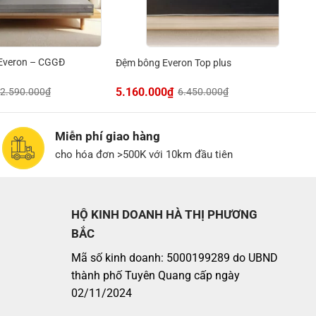
Everon – CGGĐ
Đệm bông Everon Top plus
5.160.000
₫
2.590.000
₫
6.450.000
₫
Miễn phí giao hàng
cho hóa đơn >500K với 10km đầu tiên
HỘ KINH DOANH HÀ THỊ PHƯƠNG
BẮC
Mã số kinh doanh: 5000199289 do UBND
thành phố Tuyên Quang cấp ngày
02/11/2024