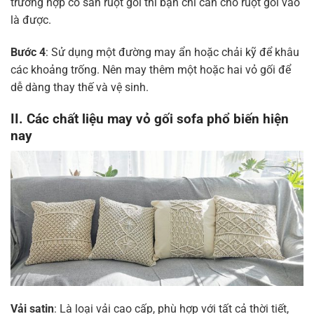
trường hợp có sẵn ruột gối thì bạn chỉ cần cho ruột gối vào
là được.
Bước 4
: Sử dụng một đường may ẩn hoặc chải kỹ để khâu
các khoảng trống. Nên may thêm một hoặc hai vỏ gối để
dễ dàng thay thế và vệ sinh.
II. Các chất liệu may vỏ gối sofa phổ biến hiện
nay
Vải satin
: Là loại vải cao cấp, phù hợp với tất cả thời tiết,