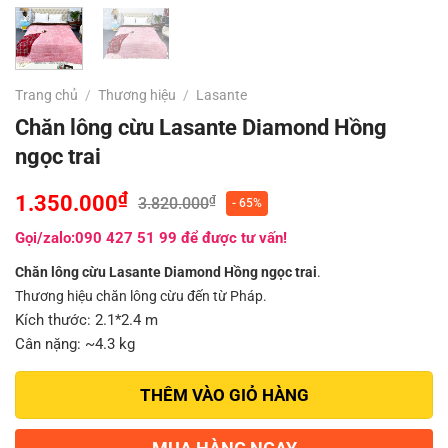
Trang chủ
/
Thương hiệu
/
Lasante
Chăn lông cừu Lasante Diamond Hồng
ngọc trai
₫
1.350.000
₫
3.820.000
- 65%
Gọi/zalo:090 427 51 99 để được tư vấn!
Chăn lông cừu Lasante Diamond Hồng ngọc trai
.
Thương hiệu chăn lông cừu đến từ Pháp.
Kích thước: 2.1*2.4 m
Cân nặng: ~4.3 kg
THÊM VÀO GIỎ HÀNG