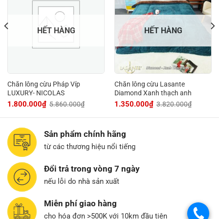
HẾT HÀNG
HẾT HÀNG
Chăn lông cừu Pháp Víp
Chăn lông cừu Lasante
LUXURY- NICOLAS
Diamond Xanh thạch anh
1.800.000
₫
1.350.000
₫
5.860.000
₫
3.820.000
₫
Giá
Giá
Giá
Giá
gốc
hiện
gốc
hiện
là:
tại
là:
tại
5.860.000₫.
là:
3.820.000₫.
là:
1.800.000₫.
1.350.000₫.
Sản phẩm chính hãng
từ các thương hiệu nổi tiếng
Đổi trả trong vòng 7 ngày
nếu lỗi do nhà sản xuất
Miễn phí giao hàng
.
cho hóa đơn >500K với 10km đầu tiên